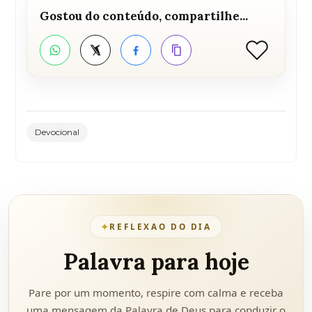
Gostou do conteúdo, compartilhe...
Curtir
WhatsApp
Twitter
Facebook
Copiar link
Devocional
✦
REFLEXAO DO DIA
Palavra para hoje
Pare por um momento, respire com calma e receba
uma mensagem da Palavra de Deus para conduzir o