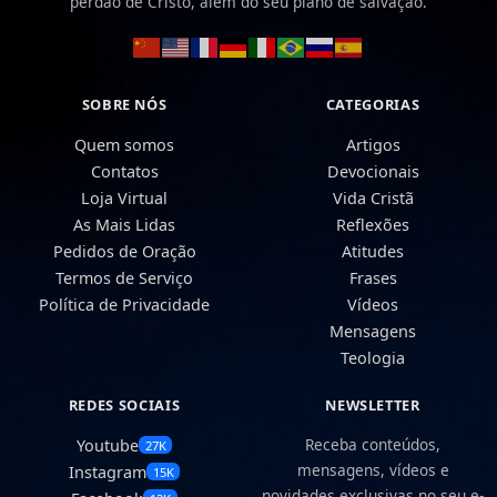
perdão de Cristo, além do seu plano de salvação.
SOBRE NÓS
CATEGORIAS
Quem somos
Artigos
Contatos
Devocionais
Loja Virtual
Vida Cristã
As Mais Lidas
Reflexões
Pedidos de Oração
Atitudes
Termos de Serviço
Frases
Política de Privacidade
Vídeos
Mensagens
Teologia
REDES SOCIAIS
NEWSLETTER
Receba conteúdos,
Youtube
27K
mensagens, vídeos e
Instagram
15K
novidades exclusivas no seu e-