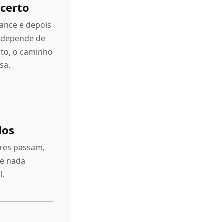
certo
cance e depois
 depende de
rto, o caminho
sa.
los
dores passam,
 e nada
l.