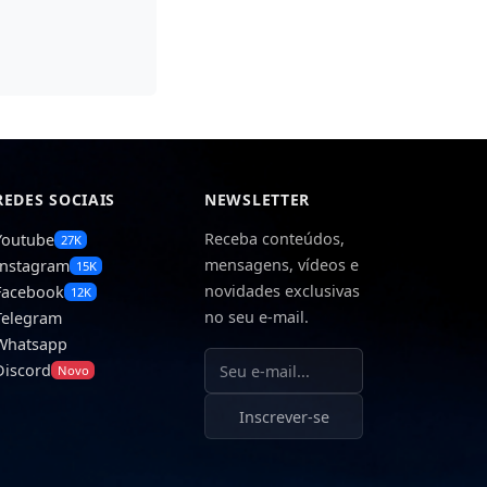
REDES SOCIAIS
NEWSLETTER
Receba conteúdos,
Youtube
27K
mensagens, vídeos e
Instagram
15K
novidades exclusivas
Facebook
12K
no seu e-mail.
Telegram
Whatsapp
Seu e-mail
Discord
Novo
Inscrever-se