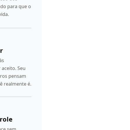
do para que o
ida.
r
às
 aceito. Seu
utros pensam
 realmente é.
role
ece sem