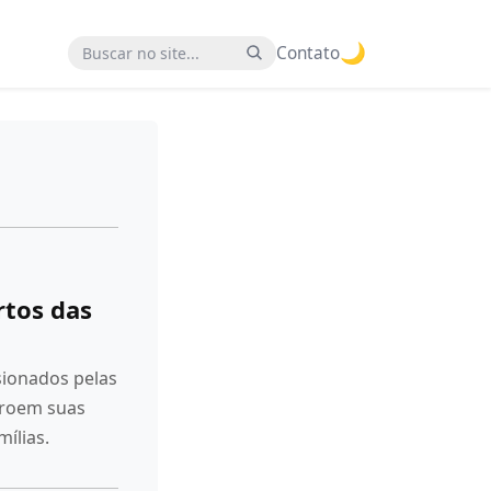
🌙
Buscar no site
Contato
rtos das
sionados pelas
troem suas
mílias.