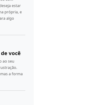
deseja estar
ha própria, e
ara algo
de você
o ao seu
rustração.
 mas a forma