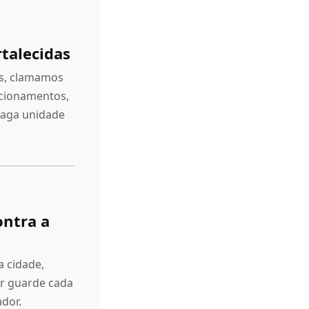
rtalecidas
es, clamamos
acionamentos,
raga unidade
ontra a
 cidade,
r guarde cada
ador.