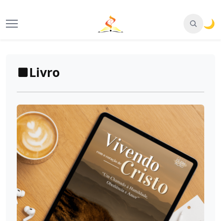
🌙
Livro