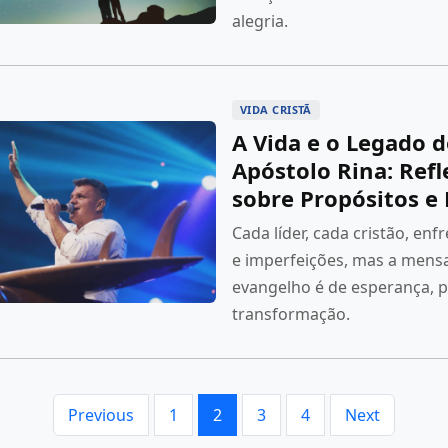
alegria.
VIDA CRISTÃ
A Vida e o Legado 
Apóstolo Rina: Ref
sobre Propósitos e 
Cada líder, cada cristão, enf
e imperfeições, mas a men
evangelho é de esperança, 
transformação.
Previous
1
2
3
4
Next