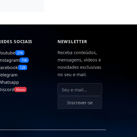
REDES SOCIAIS
NEWSLETTER
Receba conteúdos,
Youtube
27K
mensagens, vídeos e
Instagram
15K
novidades exclusivas
Facebook
12K
no seu e-mail.
Telegram
Whatsapp
Seu e-mail
Discord
Novo
Inscrever-se