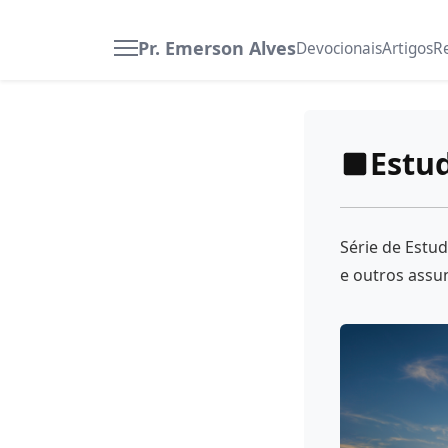
Pr. Emerson Alves
Devocionais
Artigos
R
Estud
Série de Estu
e outros assu