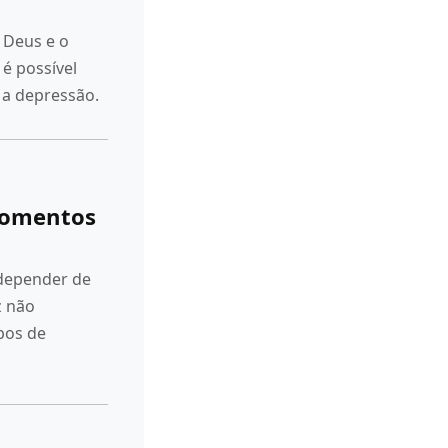
 Deus e o
é possível
 a depressão.
Momentos
 depender de
z não
pos de