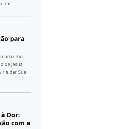
a nós.
ção para
o próximo,
 de Jesus,
ir e dar Sua
à Dor:
são com a