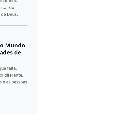
undamental
star do
 de Deus.
do Mundo
dades de
ue falta,
o diferente,
s e às pessoas