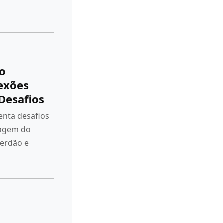
do
lexões
Desafios
renta desafios
sagem do
perdão e