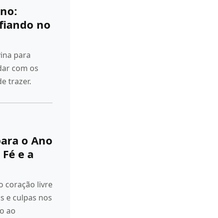
no:
fiando no
ina para
idar com os
e trazer.
para o Ano
Fé e a
coração livre
 e culpas nos
o ao