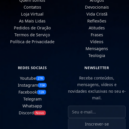
Quem somos
Artigos
Contatos
Devocionais
Loja Virtual
Vida Cristã
As Mais Lidas
Reflexões
Pedidos de Oração
Atitudes
Termos de Serviço
Frases
Política de Privacidade
Vídeos
Mensagens
Teologia
REDES SOCIAIS
NEWSLETTER
Receba conteúdos,
Youtube
27K
mensagens, vídeos e
Instagram
15K
novidades exclusivas no seu e-
Facebook
12K
mail.
Telegram
Whatsapp
Seu e-mail
Discord
Novo
Inscrever-se