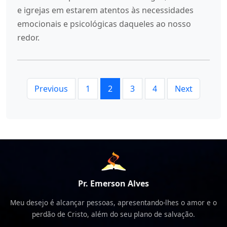
e igrejas em estarem atentos às necessidades
emocionais e psicológicas daqueles ao nosso
redor.
Previous
1
2
3
4
Next
Pr. Emerson Alves
Meu desejo é alcançar pessoas, apresentando-lhes o amor e o
perdão de Cristo, além do seu plano de salvação.