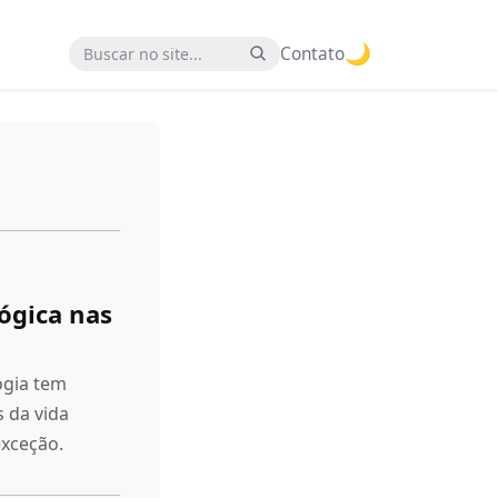
🌙
Buscar no site
Contato
ógica nas
ogia tem
 da vida
exceção.