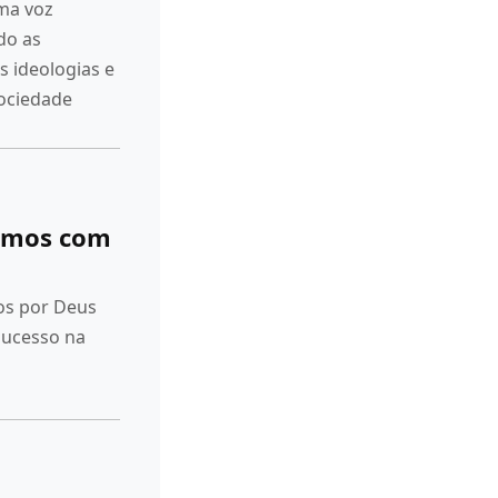
ma voz
do as
s ideologias e
sociedade
emos com
os por Deus
 sucesso na