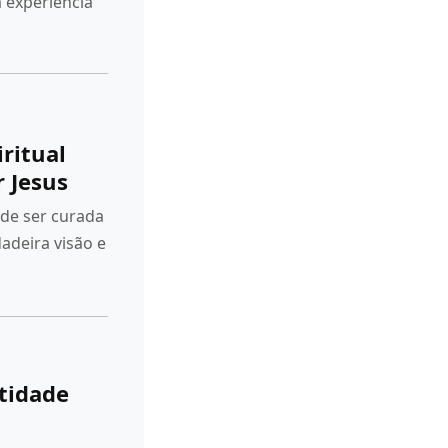
a experiência
ritual
 Jesus
ode ser curada
adeira visão e
tidade