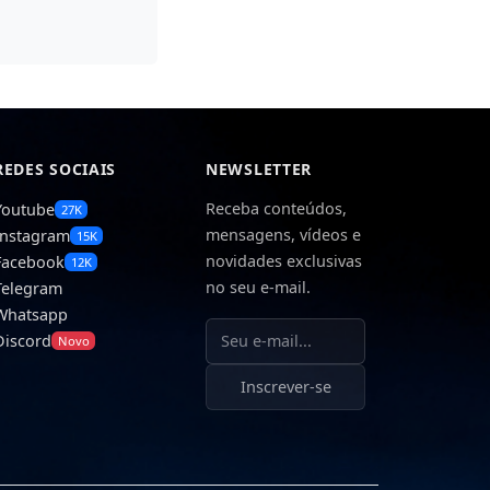
REDES SOCIAIS
NEWSLETTER
Receba conteúdos,
Youtube
27K
mensagens, vídeos e
Instagram
15K
novidades exclusivas
Facebook
12K
no seu e-mail.
Telegram
Whatsapp
Seu e-mail
Discord
Novo
Inscrever-se