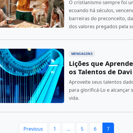
O cristianismo sempre foi u
ecoando há séculos, vencen
barreiras do preconceito, da
dos valores pregados pela 
MENSAGENS
Lições que Aprend
os Talentos de Davi
Aproveite seus talentos dad
para glorificá-Lo e alcançar
vida.
Previous
1
…
5
6
7