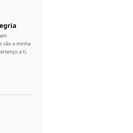
legria
ram
as são a minha
ertenço a ti,