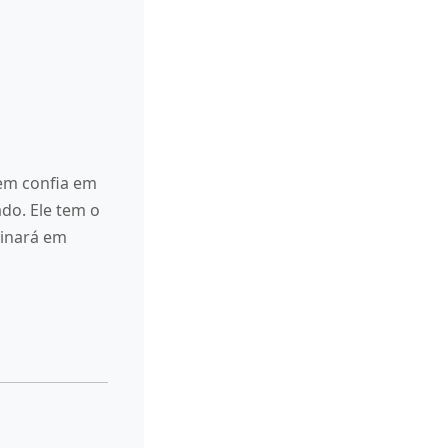
em confia em
do. Ele tem o
minará em