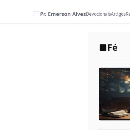
Pr. Emerson Alves
Devocionais
Artigos
R
Fé