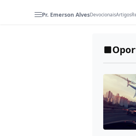
Pr. Emerson Alves
Devocionais
Artigos
R
Opor