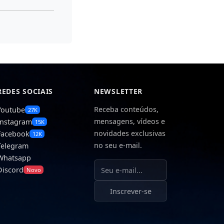
REDES SOCIAIS
NEWSLETTER
Receba conteúdos,
Youtube
27K
mensagens, vídeos e
Instagram
15K
novidades exclusivas
Facebook
12K
no seu e-mail.
Telegram
Whatsapp
Seu e-mail
Discord
Novo
Inscrever-se